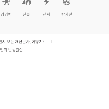
감염병
산불
전력
방사선
먼저 오는 재난문자, 어떻게?
일의 발생원인