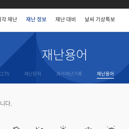
시각 재난
재난 정보
재난 대비
날씨 기상특보
 정보
재난 대비
재난용어
 시각 현장
CCTV
재난 행동요령
난문자
안전라이프 세이프K
CCTV
재난문자
과거재난기록
재난용어
거 재난기록
재난안전 인사이드
난용어
안전톡톡
니다.
난 유관기관
전문가 기고