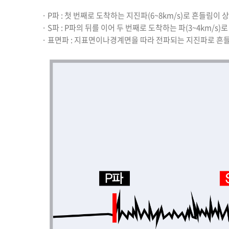
· P파 : 첫 번째로 도착하는 지진파(6~8km/s)로 흔들림이
· S파 : P파의 뒤를 이어 두 번째로 도착하는 파(3~4km/s
· 표면파 : 지표면이나경계면을 따라 전파되는 지진파로 흔