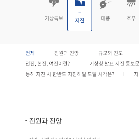
기상특보
태풍
호우
지진
전체
진원과 진앙
규모와 진도
전진, 본진, 여진이란?
기상청 발표 지진 통보
동해 지진 시 한반도 지진해일 도달 시각은?
지
진원과 진앙