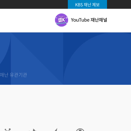
KBS 재난 제보
유
투
브
재
난
채
날씨 기상특보
널
날씨
날씨영상
재난 유관기관
기상특보