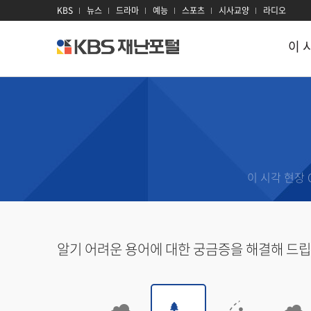
KBS
뉴스
드라마
예능
스포츠
시사교양
라디오
이 
kbs
재
난
포
털
이 시각 재난
재난
지진
대설
이
태풍
대기오염
재
이 시각 현장 
호우
감염병
과
홍수
산불
재
알기 어려운 용어에 대한 궁금증을 해결해 드립
산사태
전력
재
폭염
방사선