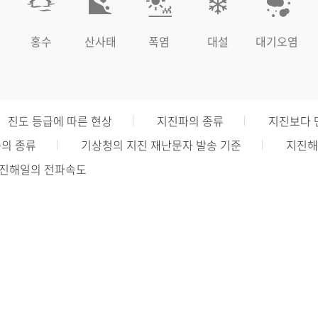
홍수
산사태
폭염
대설
대기오염
진도 등급에 따른 현상
지진파의 종류
지진보다 
문의 종류
기상청의 지진 재난문자 발송 기준
지진해
진해일의 전파속도