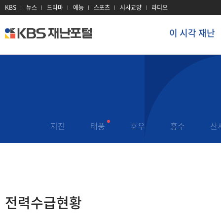
KBS
뉴스
드라마
예능
스포츠
시사교양
라디오
이 시각 재난
kbs
재
난
포
털
이 시각 재난
재난 정보
지진
대설
이 시각 현장
태풍
대기오염
재난문자
지진
태풍
호우
홍수
산
호우
감염병
과거 재난기록
홍수
산불
재난용어
산사태
전력
재난 유관기관
전력수급현황
폭염
방사선