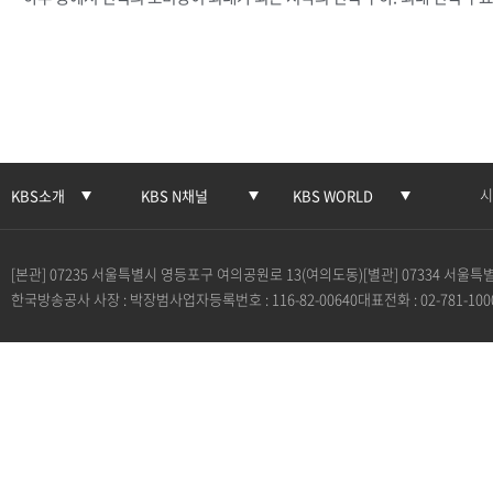
시
KBS소개
KBS N채널
KBS WORLD
[본관] 07235 서울특별시 영등포구 여의공원로 13(여의도동)
[별관] 07334 서울
한국방송공사 사장 : 박장범
사업자등록번호 : 116-82-00640
대표전화 : 02-781-100