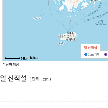
일 신적설
1cm 미만
1cm미만
64km
기상청 제공
일 신적설
( 단위 : cm )