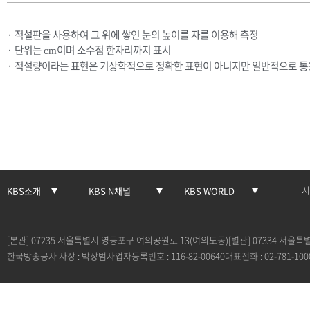
· 적설판을 사용하여 그 위에 쌓인 눈의 높이를 자를 이용해 측정
· 단위는
이며 소수점 한자리까지 표시
cm
· 적설량이라는 표현은 기상학적으로 정확한 표현이 아니지만 일반적으로 통
시
KBS소개
KBS N채널
KBS WORLD
[본관] 07235 서울특별시 영등포구 여의공원로 13(여의도동)
[별관] 07334 서울
한국방송공사 사장 : 박장범
사업자등록번호 : 116-82-00640
대표전화 : 02-781-100