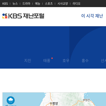
KBS
뉴스
드라마
예능
스포츠
시사교양
라디오
이 시각 재난
kbs
재
난
포
털
이 시각 재난
재난 정보
지진
대설
이 시각 현장
태풍
대기오염
재난문자
지진
태풍
호우
홍수
산
호우
감염병
과거 재난기록
홍수
산불
재난용어
산사태
전력
재난 유관기관
폭염
방사선