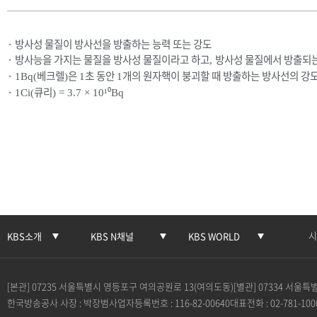
· 방사성 물질이 방사선을 방출하는 능력 또는 강도
· 방사능을 가지는 물질을 방사성 물질이라고 하고
방사성 물질에서 방출되는
,
·
베크렐
은
초 동안
개의 원자핵이 붕괴할 때 방출하는 방사선의 강
1Bq(
)
1
1
·
큐리
⁰
1Ci(
) = 3.7 × 10¹
Bq
​
시
KBS소개
KBS N채널
KBS WORLD
[본관] 07235 서울특별시 영등포구 여의공원로 13(여의도동)
[별관] 07334 서울
한국방송공사 사장 : 박장범
사업자등록번호 : 116-82-00640
대표전화 : 02-781-100