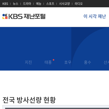
KBS
뉴스
드라마
예능
스포츠
시사교양
라디오
이 시각 재난
kbs
재
난
포
털
이 시각 재난
재난 정보
지진
대설
이 시각 현장
태풍
대기오염
재난문자
지진
태풍
호우
홍수
산
호우
감염병
과거 재난기록
홍수
산불
재난용어
산사태
전력
재난 유관기관
전국 방사선량 현황
폭염
방사선