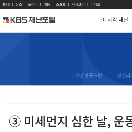
KBS
뉴스
드라마
예능
스포츠
시사교양
라디오
이 시각 재난
kbs
재
난
포
털
이 시각 재난
재난 정보
지진
대설
이 시각 현장
태풍
대기오염
재난문자
재난 행동요령
안전라
호우
감염병
과거 재난기록
홍수
산불
재난용어
산사태
전력
재난 유관기관
③ 미세먼지 심한 날, 
폭염
방사선