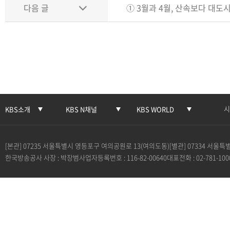
다음 글
① 3월과 4월, 산속보다 대도시
시
KBS소개
KBS N채널
KBS WORLD
[본관] 07235 서울특별시 영등포구 여의공원로 13(여의도동)
[별관] 07334 서울
한국방송공사 사장 : 박장범
사업자등록번호 : 116-82-00640
대표전화 : 02-781-100