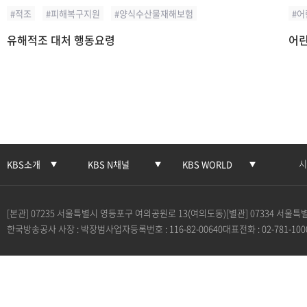
적조
피해복구지원
양식수산물재해보험
어
유해적조 대처 행동요령
어린
시
KBS소개
KBS N채널
KBS WORLD
[본관] 07235 서울특별시 영등포구 여의공원로 13(여의도동)
[별관] 07334 서울
한국방송공사 사장 : 박장범
사업자등록번호 : 116-82-00640
대표전화 : 02-781-100