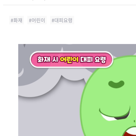
화재
어린이
대피요령