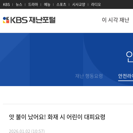
KBS
뉴스
드라마
예능
스포츠
시사교양
라디오
이 시각 재난
kbs
재
난
포
털
이 시각 재난
재난 정보
지진
대설
이 시각 현장
태풍
대기오염
재난문자
재난 행동요령
안전라
호우
감염병
과거 재난기록
홍수
산불
재난용어
산사태
전력
재난 유관기관
앗 불이 났어요! 화재 시 어린이 대피요령
폭염
방사선
2026.01.02 (10:57)