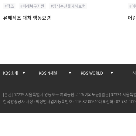
적조
피해복구지원
양식수산물재해보험
어
유해적조 대처 행동요령
어린
시
KBS소개
KBS N채널
KBS WORLD
[본관] 07235 서울특별시 영등포구 여의공원로 13(여의도동)
[별관] 07334 서울
한국방송공사 사장 : 박장범
사업자등록번호 : 116-82-00640
대표전화 : 02-781-100