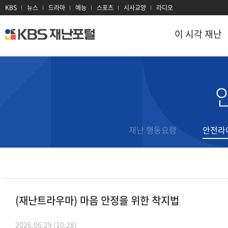
KBS
뉴스
드라마
예능
스포츠
시사교양
라디오
이 시각 재난
kbs
재
난
포
털
이 시각 재난
재난 정보
지진
대설
이 시각 현장
태풍
대기오염
재난문자
재난 행동요령
안전라
호우
감염병
과거 재난기록
홍수
산불
재난용어
산사태
전력
재난 유관기관
(재난트라우마) 마음 안정을 위한 착지법
폭염
방사선
2026.06.29 (10:28)