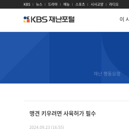
KBS
뉴스
드라마
예능
스포츠
시사교양
라디오
이 
kbs
재
난
포
털
이 시각 재난
재난
지진
대설
이
태풍
대기오염
재
재난 행동요령
호우
감염병
과
홍수
산불
재
산사태
전력
재
맹견 키우려면 사육허가 필수
폭염
방사선
2024.09.23 (16:55)