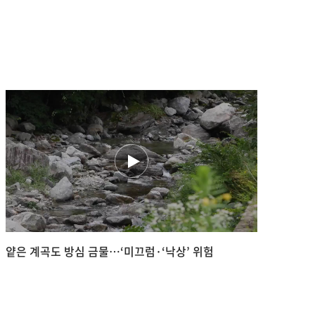
얕은 계곡도 방심 금물…‘미끄럼·‘낙상’ 위험