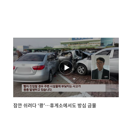
잠깐 쉬려다 ‘쾅’…휴게소에서도 방심 금물