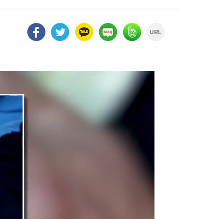
facebook
twitter
kakao
naver
naver
url
blog
band