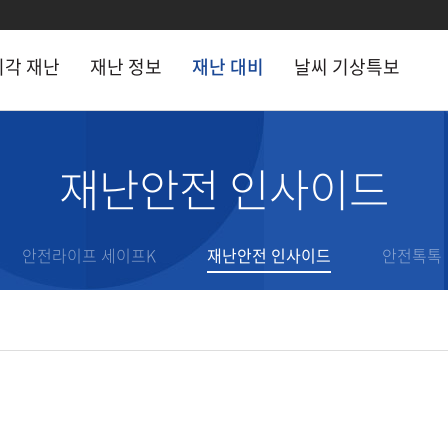
시각 재난
재난 정보
재난 대비
날씨 기상특보
 정보
재난 대비
재난안전 인사이드
 시각 현장
CCTV
재난 행동요령
난문자
안전라이프 세이프K
안전라이프 세이프K
재난안전 인사이드
안전톡톡
거 재난기록
재난안전 인사이드
난용어
안전톡톡
난 유관기관
전문가 기고