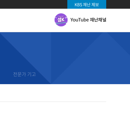
KBS 재난 제보
유
투
브
재
난
채
날씨 기상특보
널
날씨
날씨영상
전문가 기고
기상특보