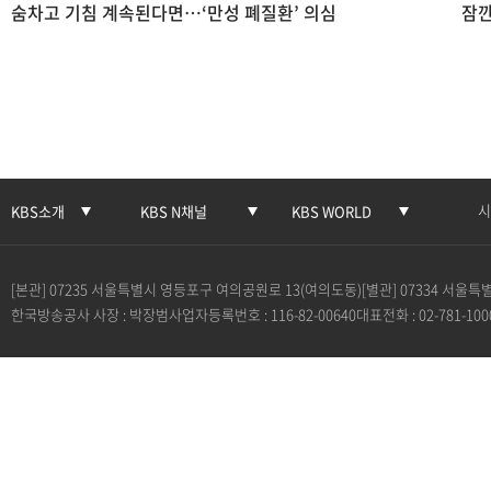
숨차고 기침 계속된다면…‘만성 폐질환’ 의심
잠깐
시
KBS소개
KBS N채널
KBS WORLD
[본관] 07235 서울특별시 영등포구 여의공원로 13(여의도동)
[별관] 07334 서울
한국방송공사 사장 : 박장범
사업자등록번호 : 116-82-00640
대표전화 : 02-781-100