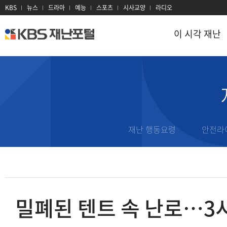
KBS
뉴스
드라마
예능
스포츠
시사교양
라디오
이 시각 재난
kbs
재
난
포
털
이 시각 재난
재난 정보
지진
대설
이 시각 현장
태풍
대기오염
재난문자
재난 행동요령
안전라
호우
감염병
과거 재난기록
홍수
산불
재난용어
산사태
전력
재난 유관기관
밀폐된 텐트 속 난로…3
폭염
방사선