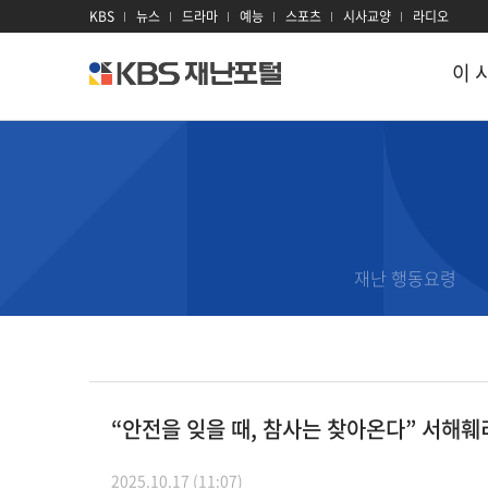
KBS
뉴스
드라마
예능
스포츠
시사교양
라디오
이 
kbs
재
난
포
털
이 시각 재난
재난
지진
대설
이
태풍
대기오염
재
재난 행동요령
호우
감염병
과
홍수
산불
재
산사태
전력
재
“안전을 잊을 때, 참사는 찾아온다” 서해훼
폭염
방사선
2025.10.17 (11:07)