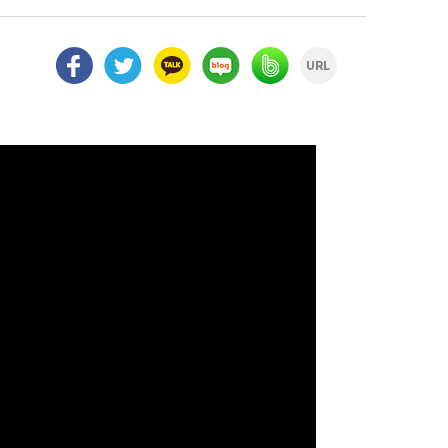
facebook
twitter
kakao
naver
naver
url
blog
band