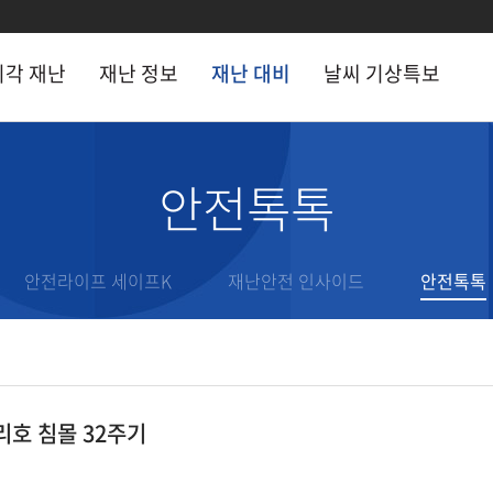
시각 재난
재난 정보
재난 대비
날씨 기상특보
 정보
재난 대비
안전톡톡
 시각 현장
CCTV
재난 행동요령
난문자
안전라이프 세이프K
안전라이프 세이프K
재난안전 인사이드
안전톡톡
거 재난기록
재난안전 인사이드
난용어
안전톡톡
난 유관기관
전문가 기고
리호 침몰 32주기