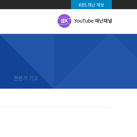
KBS 재난 제보
유
투
브
재
난
채
날씨 기상특보
널
날씨
날씨영상
전문가 기고
기상특보