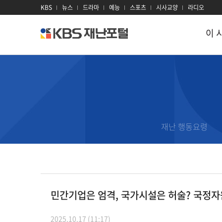
KBS
뉴스
드라마
예능
스포츠
시사교양
라디오
이 
kbs
재
난
포
털
이 시각 재난
재난
지진
대설
이
태풍
대기오염
재
재난 행동요령
호우
감염병
과
홍수
산불
재
산사태
전력
재
민간기업은 엄격, 국가시설은 허술? 국정자
폭염
방사선
2025.10.17 (11:17)