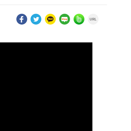
facebook
twitter
kakao
naver
naver
url
blog
band