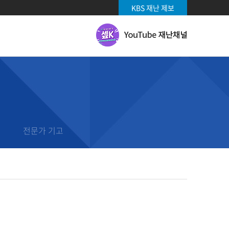
KBS 재난 제보
유
투
브
재
난
채
날씨 기상특보
널
날씨
날씨영상
전문가 기고
기상특보