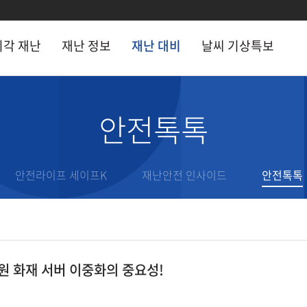
시각 재난
재난 정보
재난 대비
날씨 기상특보
 정보
재난 대비
안전톡톡
 시각 현장
CCTV
재난 행동요령
난문자
안전라이프 세이프K
안전라이프 세이프K
재난안전 인사이드
안전톡톡
거 재난기록
재난안전 인사이드
난용어
안전톡톡
난 유관기관
전문가 기고
원 화재 서버 이중화의 중요성!