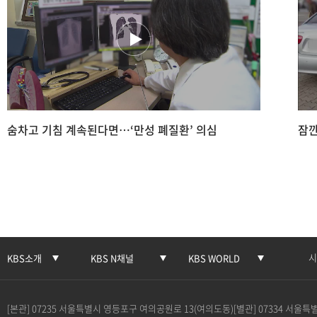
숨차고 기침 계속된다면…‘만성 폐질환’ 의심
잠깐
시
KBS소개
KBS N채널
KBS WORLD
[본관] 07235 서울특별시 영등포구 여의공원로 13(여의도동)
[별관] 07334 서울