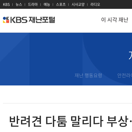
KBS
뉴스
드라마
예능
스포츠
시사교양
라디오
이 시각 재난
kbs
재
난
포
털
이 시각 재난
재난 정보
지진
대설
이 시각 현장
태풍
대기오염
재난문자
재난 행동요령
안전라
호우
감염병
과거 재난기록
홍수
산불
재난용어
산사태
전력
재난 유관기관
반려견 다툼 말리다 부상
폭염
방사선