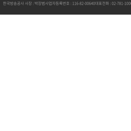
한국방송공사 사장 : 박장범
사업자등록번호 : 116-82-00640
대표전화 : 02-781-100