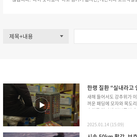
이 차오른다면 단순한 노화가 아니라 폐 기능이 떨어지고 있다는 신
이 같은 증상을 일으키는 대표적인 질환이 바로 ‘만성 폐쇄성 폐질환’
제목+내용
한랭 질환 “실내라고 
새해 들어서도 강추위가 이
꺼운 패딩에 모자와 목도
추위를 막기엔 역부족인데요. [오미경/서울
구 : "일기예보를 보긴 봤
추운 줄은 몰랐어요. 정말
2025.01.14 (15:09)
요."] 이렇게 한파가 이어지면 한랭 질환에 대한
시속 50km 활강, 보