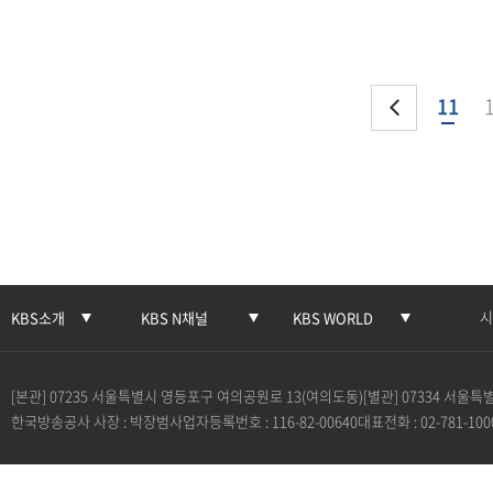
11
시
KBS소개
KBS N채널
KBS WORLD
[본관] 07235 서울특별시 영등포구 여의공원로 13(여의도동)
[별관] 07334 서울
한국방송공사 사장 : 박장범
사업자등록번호 : 116-82-00640
대표전화 : 02-781-100