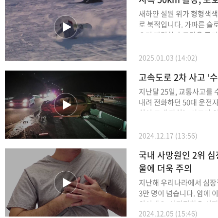
각별한 주의가 필요합니다
새하얀 설원 위가 형형색색
로 북적입니다. 가파른 슬로프를 미끄러져 내려
오며 짜릿한 속도감을 즐기는데요. 
을 잃고 넘어지거나 서로 
황도 심심치 않게 발생합니
2025.01.03 (14:02)
고속도로 2차 사고 ‘
지난달 25일, 교통사고를
내려 전화하던 50대 운전
치여 크게 다치는 사고가 있었습니다
월엔 1차 사고 뒤 중앙분
하다 달리던 고속버스에 치여
2024.12.17 (13:56)
이 다치는 사고도 있었는데요. 최근 3년간
국내 사망원인 2위 
고속도로에서 발생한 2차 
로 치사율이 54%에 달합니
울에 더욱 주의
지난해 우리나라에서 심장
3만 명이 넘습니다. 암에 이어 한국인 사망원인 2
위인데요. 심장질환은 심장과 주요 동맥, 혈관에
2024.12.05 (15:46)
발생하는 질환을 말합니다