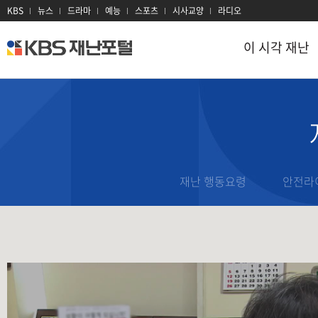
KBS
뉴스
드라마
예능
스포츠
시사교양
라디오
이 시각 재난
kbs
재
난
포
털
이 시각 재난
재난 정보
지진
대설
이 시각 현장
태풍
대기오염
재난문자
재난 행동요령
안전라
호우
감염병
과거 재난기록
홍수
산불
재난용어
산사태
전력
재난 유관기관
폭염
방사선