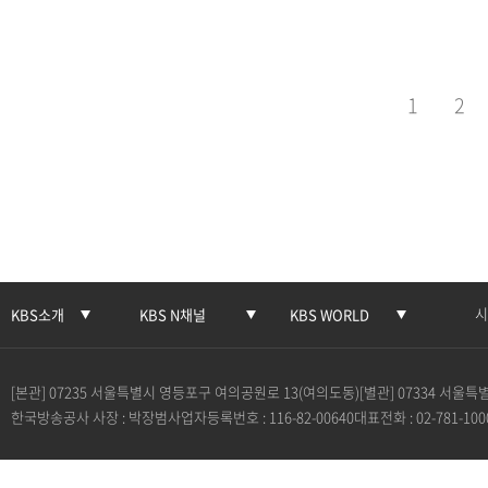
꽃가루 알레르기 때문입니
1
2
시
KBS소개
KBS N채널
KBS WORLD
[본관] 07235 서울특별시 영등포구 여의공원로 13(여의도동)
[별관] 07334 서울
한국방송공사 사장 : 박장범
사업자등록번호 : 116-82-00640
대표전화 : 02-781-100