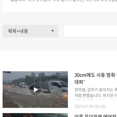
이 차오른다면 단순한 노화가 아니라 폐 기능이 떨어지고 있다는 신
이 같은 증상을 일으키는 대표적인 질환이 바로 ‘만성 폐쇄성 폐질환’
제목+내용
30cm에도 시동 멈춰
대피’
장마철, 갑자기 쏟아지는 
처럼 변했습니다. 하지만 이런 상황에서도 물에
잠긴 도로를 그냥 지나가는
2025.07.04 (10:18)
요. 실제로 도로에 빗물이 30cm만 차도 차가 미
끄러지고 방향을 잡기 어
이른 무더위에 에어컨