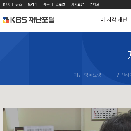
KBS
뉴스
드라마
예능
스포츠
시사교양
라디오
이 시각 재난
kbs
재
난
포
털
이 시각 재난
재난 정보
지진
대설
이 시각 현장
태풍
대기오염
재난문자
재난 행동요령
안전라
호우
감염병
과거 재난기록
홍수
산불
재난용어
산사태
전력
재난 유관기관
폭염
방사선