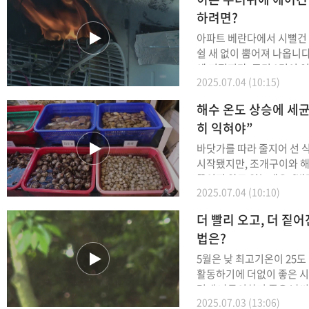
하려면?
아파트 베란다에서 시뻘건
쉴 새 없이 뿜어져 나옵니다. 불은 한 시간 반
에 꺼졌지만, 주민 9명이 
2025.07.04 (10:15)
를 받았고 22명이 긴급 대피했는데
복합 아파트에서 발생한 이
해수 온도 상승에 세
실에서 처음 시작됐습니다
히 익혀야”
바닷가를 따라 줄지어 선 식당들. 초여
시작됐지만, 조개구이와 
끊이지 않고 있는데요. [박진서/서울 강서구 :
2025.07.04 (10:10)
"바닷가 올 때마다 조개구이
아내가 조개구이를 좋아해서
더 빨리 오고, 더 짙
법은?
5월은 낮 최고기온이 25
활동하기에 더없이 좋은 시기입니다
렇게 나들이하기 좋은 날씨
2025.07.03 (13:06)
해 괴로움을 호소하는 사람들이